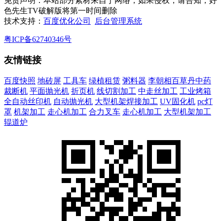
免责声明：本站部分素材来自于网络，如果侵权，请告知，好
色先生TV破解版将第一时间删除
技术支持：
百度优化公司
后台管理系统
粤ICP备62740346号
友情链接
百度快照
地砖屏
工具车
绿植租赁
粥料器
李朝相百草丹中药
裁断机
平面抛光机
折页机
线切割加工
中走丝加工
工业烤箱
全自动丝印机
自动抛光机
大型机架焊接加工
UV固化机
pc灯
罩
机架加工
走心机加工
合力叉车
走心机加工
大型机架加工
辊道炉